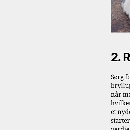
2. 
Sørg f
bryllu
når ma
hvilke
et nyde
starte
verdien