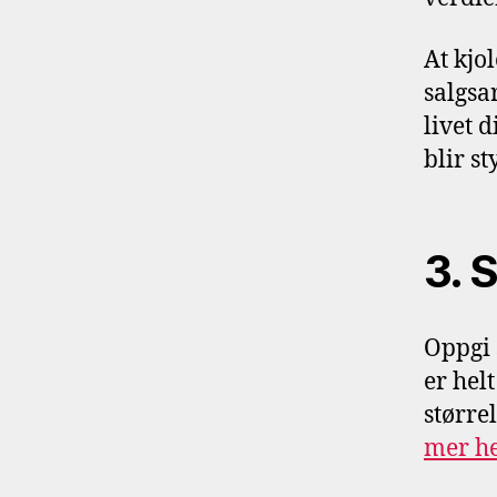
At kjol
salgsa
livet 
blir st
3. 
Oppgi 
er hel
større
mer
he