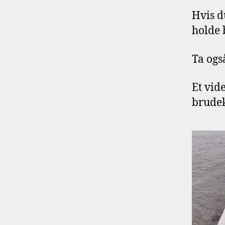
Hvis du
holde 
Ta ogs
Et vid
brudek