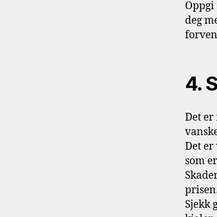
Oppgi 
deg me
forven
4. S
Det er
vanske
Det er
som er
Skader
prisen
Sjekk 