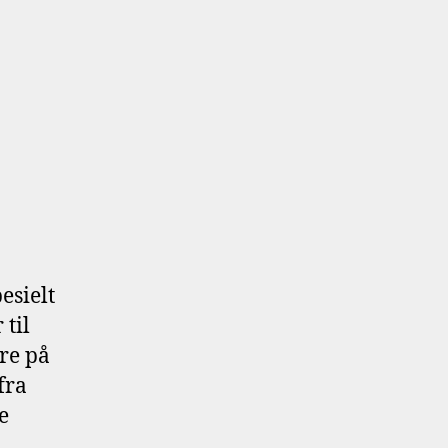
esielt
 til
are på
fra
e