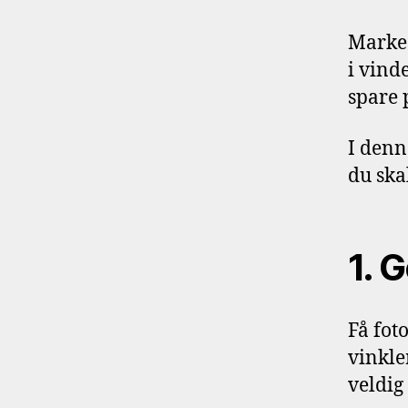
Marked
i vind
spare p
I denne
du ska
1. 
Få fot
vinkle
veldig