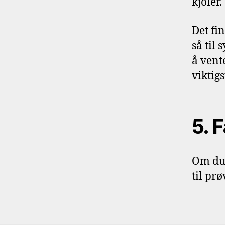
kjoler.
Det fi
så til 
å vent
viktig
5. F
Om du 
til pr