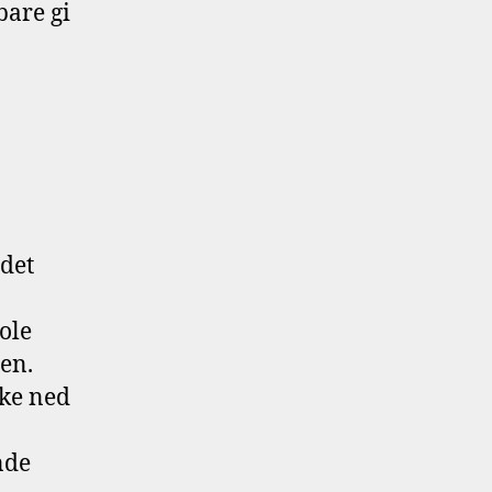
bare gi
 det
jole
en.
kke ned
nde