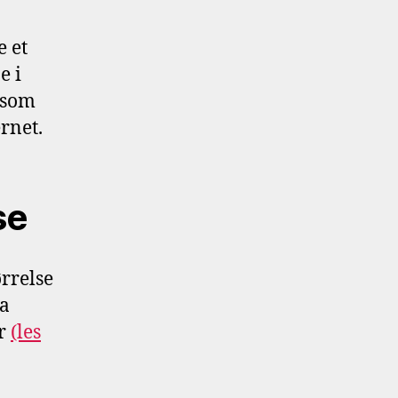
e et
e i
t som
ernet.
se
rrelse
da
er
(les