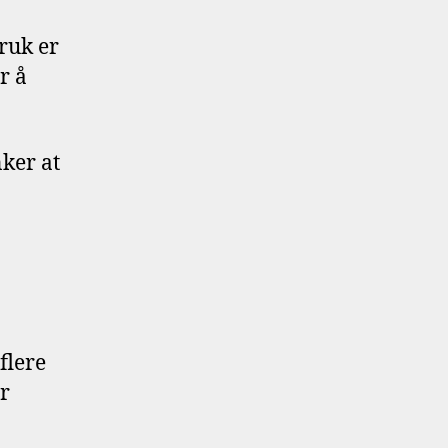
ruk er
r å
nker at
flere
r