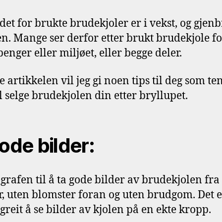
et for brukte brudekjoler er i vekst, og gjenb
en. Mange ser derfor etter brukt brudekjole fo
enger eller miljøet, eller begge deler.
 artikkelen vil jeg gi noen tips til deg som te
l selge brudekjolen din etter bryllupet.
Gode bilder:
ografen til å ta gode bilder av brudekjolen fra 
r, uten blomster foran og uten brudgom. Det e
 greit å se bilder av kjolen på en ekte kropp.