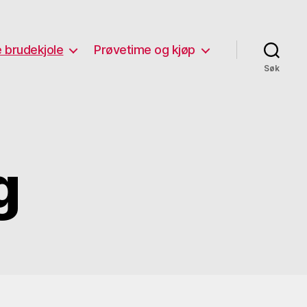
 brudekjole
Prøvetime og kjøp
Søk
g