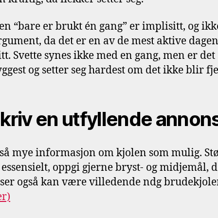
en “bare er brukt én gang” er implisitt, og ikk
rgument, da det er en av de mest aktive dagen
ditt. Svette synes ikke med en gang, men er de
yggest og setter seg hardest om det ikke blir fj
Skriv en utfyllende annon
så mye informasjon om kjolen som mulig. Stø
t essensielt, oppgi gjerne bryst- og midjemål, 
lser også kan være villedende ndg brudekjol
r)