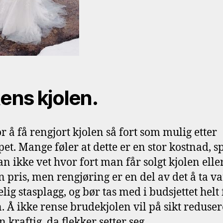
Rens kjolen.
or å få rengjort kjolen så fort som mulig etter
pet. Mange føler at dette er en stor kostnad, sp
n ikke vet hvor fort man får solgt kjolen eller
n pris, men rengjøring er en del av det å ta v
lig stasplagg, og bør tas med i budsjettet helt 
n. Å ikke rense brudekjolen vil på sikt reduser
 kraftig, da flekker setter seg.