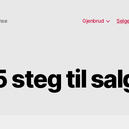
anse
Gjenbrud
Selge
5 steg til sal