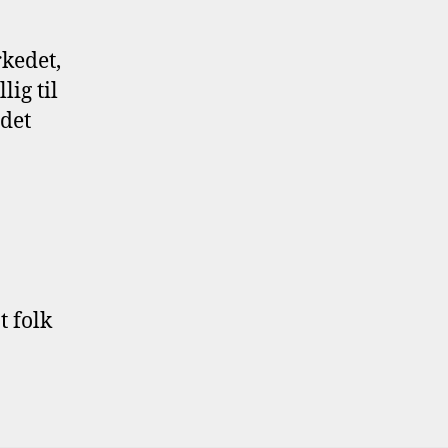
kedet,
lig til
 det
t folk